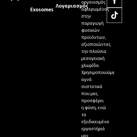
οργανισμός
Λογαριασμός
Exosomes
αφιερωμένος
στην
παραγωγή
φυσικών
προϊόντων,
αξιοποιώντας
την πλούσια
μεσογειακή
χλωρίδα.
Χρησιμοποιούμε
αγνά
συστατικά
που μας
προσφέρει
η φύση, ενώ
τα
εξειδικευμένα
εργαστήριά
μας