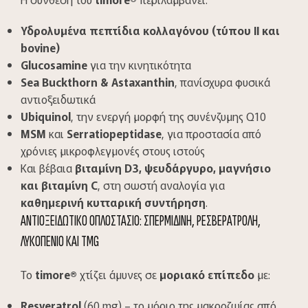
Υδρολυμένα πεπτίδια κολλαγόνου (τύπου II και
bovine)
Glucosamine
για την κινητικότητα
Sea Buckthorn & Astaxanthin
, πανίσχυρα φυσικά
αντιοξειδωτικά
Ubiquinol
, την ενεργή μορφή της συνένζυμης Q10
MSM
και
Serratiopeptidase
, για προστασία από
χρόνιες μικροφλεγμονές στους ιστούς
Και βέβαια
βιταμίνη D3, ψευδάργυρο, μαγνήσιο
και βιταμίνη C
, στη σωστή αναλογία για
καθημερινή κυτταρική συντήρηση
.
ΑΝΤΙΟΞΕΙΔΩΤΙΚΟ ΟΠΛΟΣΤΑΣΙΟ: ΣΠΕΡΜΙΔΙΝΗ, ΡΕΣΒΕΡΑΤΡΟΛΗ,
ΛΥΚΟΠΕΝΙΟ ΚΑΙ TMG
Το
timore
®
χτίζει άμυνες σε
μοριακό επίπεδο
με:
Resveratrol
(60 mg) – το μόριο της μακροζωίας από