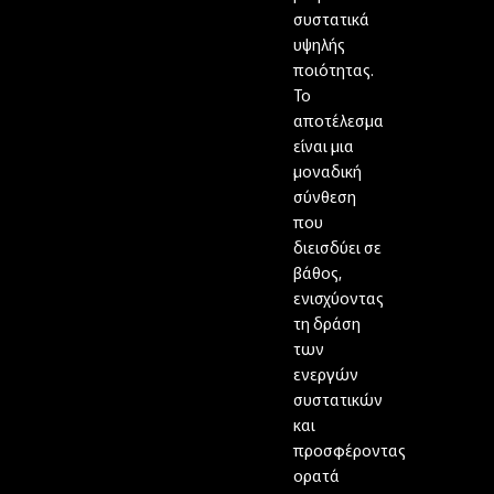
συστατικά
υψηλής
ποιότητας.
Το
αποτέλεσμα
είναι μια
μοναδική
σύνθεση
που
διεισδύει σε
βάθος,
ενισχύοντας
τη δράση
των
ενεργών
συστατικών
και
προσφέροντας
ορατά