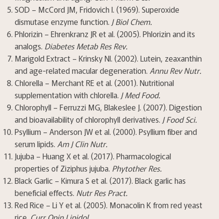
SOD – McCord JM, Fridovich I. (1969). Superoxide
dismutase enzyme function.
J Biol Chem.
Phlorizin – Ehrenkranz JR et al. (2005). Phlorizin and its
analogs.
Diabetes Metab Res Rev.
Marigold Extract – Krinsky NI. (2002). Lutein, zeaxanthin
and age-related macular degeneration.
Annu Rev Nutr.
Chlorella – Merchant RE et al. (2001). Nutritional
supplementation with chlorella.
J Med Food.
Chlorophyll – Ferruzzi MG, Blakeslee J. (2007). Digestion
and bioavailability of chlorophyll derivatives.
J Food Sci.
Psyllium – Anderson JW et al. (2000). Psyllium fiber and
serum lipids.
Am J Clin Nutr.
Jujuba – Huang X et al. (2017). Pharmacological
properties of Ziziphus jujuba.
Phytother Res.
Black Garlic – Kimura S et al. (2017). Black garlic has
beneficial effects.
Nutr Res Pract.
Red Rice – Li Y et al. (2005). Monacolin K from red yeast
rice.
Curr Opin Lipidol.