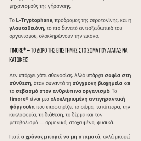
μηχανισμούς της γήρανσης.
Το
L-Tryptophane
, πρόδρομος της σεροτονίνης, και η
γλουταθειόνη
, το πιο δυνατό αντιοξειδωτικό του
οργανισμού, ολοκληρώνουν την εικόνα.
TIMORE® – ΤΟ ΔΩΡΟ ΤΗΣ ΕΠΙΣΤΗΜΗΣ ΣΤΟ ΣΩΜΑ ΠΟΥ ΑΓΑΠΑΣ ΝΑ
ΚΑΤΟΙΚΕΙΣ
Δεν υπάρχει χάπι αθανασίας. Αλλά υπάρχει
σοφία στη
σύνθεση
, όταν συναντά τη
σύγχρονη βιοχημεία
και
το
σεβασμό στον ανθρώπινο οργανισμό
. Το
timore®
είναι μια
ολοκληρωμένη αντιγηραντική
φόρμουλα
που υποστηρίζει το σώμα, τα κύτταρα, την
κυκλοφορία, τη διάθεση, το δέρμα και τον
μεταβολισμό — αρμονικά, στοχευμένα, φυσικά.
Γιατί
ο χρόνος μπορεί να μη σταματά
, αλλά μπορεί