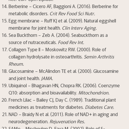
Berberine – Cicero AF, Baggioni A. (2016). Berberine for
metabolic disorders.
Crit Rev Food Sci Nutr.
Egg membrane – Ruff KJ et al. (2009). Natural eggshell
membrane for joint health.
Clin Interv Aging.
Sea Buckthorn – Zeb A. (2004). Seabuckthorn as a
source of nutraceuticals.
Food Rev Int.
Collagen Type II – Moskowitz RW. (2000). Role of
collagen hydrolysate in osteoarthritis.
Semin Arthritis
Rheum.
Glucosamine – McAlindon TE et al. (2000). Glucosamine
and joint health.
JAMA.
Ubiquinol – Bhagavan HN, Chopra RK. (2006). Coenzyme
Q10: absorption and bioavailability.
Mitochondrion.
French Lilac – Bailey CJ, Day C. (1989). Traditional plant
medicines as treatments for diabetes.
Diabetes Care.
NAD – Braidy N et al. (2011). Role of NAD+ in aging and
neurodegeneration.
Rejuvenation Res.
SAMe – Mischoulon D, Fava M. (2002). Role of S-