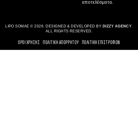
αποτελέσματα.
LIPO SOMAE © 2026. DESIGNED & DEVELOPED BY
DIZZY AGENCY
.
ALL RIGHTS RESERVED.
ΟΡΟΙ ΧΡΗΣΗΣ
ΠΟΛΙΤΙΚΗ ΑΠΟΡΡΗΤΟΥ
ΠΟΛΙΤΙΚΗ ΕΠΙΣΤΡΟΦΩΝ