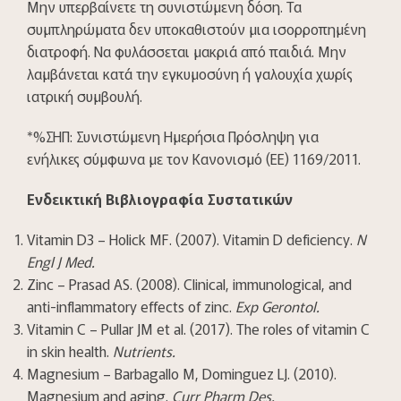
Μην υπερβαίνετε τη συνιστώμενη δόση. Τα
συμπληρώματα δεν υποκαθιστούν μια ισορροπημένη
διατροφή. Να φυλάσσεται μακριά από παιδιά. Μην
λαμβάνεται κατά την εγκυμοσύνη ή γαλουχία χωρίς
ιατρική συμβουλή.
*%ΣΗΠ: Συνιστώμενη Ημερήσια Πρόσληψη για
ενήλικες σύμφωνα με τον Κανονισμό (ΕΕ) 1169/2011.
Ενδεικτική Βιβλιογραφία Συστατικών
Vitamin D3 – Holick MF. (2007). Vitamin D deficiency.
N
Engl J Med.
Zinc – Prasad AS. (2008). Clinical, immunological, and
anti-inflammatory effects of zinc.
Exp Gerontol.
Vitamin C – Pullar JM et al. (2017). The roles of vitamin C
in skin health.
Nutrients.
Magnesium – Barbagallo M, Dominguez LJ. (2010).
Magnesium and aging.
Curr Pharm Des.