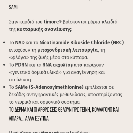
SAME
Στην καρδιά του
timore
®
βρίσκονται μόρια-κλειδιά
της
κυτταρικής ανανέωσης
:
Το
NAD
και το
Nicotinamide Riboside Chloride (NRC)
ενισχύουν τη
μιτοχονδριακή λειτουργία
, τη
«φλόγα» της ζωής μέσα στα κύτταρα.
Το
PDRN
και τα
RNA εκχυλίσματα
παρέχουν
«γενετικά δομικά υλικά» για αναγέννηση και
επούλωση.
Το
SAMe (S-Adenosylmethionine)
εμπλέκεται σε
δεκάδες αντιγηραντικές μεθυλιώσεις, υποστηρίζοντας
το νευρικό και ορμονικό σύστημα.
ΤΟ ΔΕΡΜΑ ΚΑΙ ΟΙ ΑΡΘΡΩΣΕΙΣ ΘΕΛΟΥΝ ΠΡΩΤΕΪΝΗ, ΚΟΛΛΑΓΟΝΟ ΚΑΙ
ΛΙΠΑΡΑ… ΑΛΛΑ ΕΞΥΠΝΑ
Η σύνθεση του
timore
®
περιλαμβάνει: