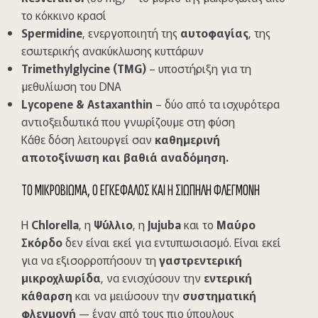
το κόκκινο κρασί
Spermidine
, ενεργοποιητή της
αυτοφαγίας
, της
εσωτερικής ανακύκλωσης κυττάρων
Trimethylglycine (TMG)
– υποστήριξη για τη
μεθυλίωση του DNA
Lycopene & Astaxanthin
– δύο από τα ισχυρότερα
αντιοξειδωτικά που γνωρίζουμε στη φύση
Κάθε δόση λειτουργεί σαν
καθημερινή
αποτοξίνωση και βαθιά αναδόμηση.
ΤΟ ΜΙΚΡΟΒΙΩΜΑ, Ο ΕΓΚΕΦΑΛΟΣ ΚΑΙ Η ΣΙΩΠΗΛΗ ΦΛΕΓΜΟΝΗ
Η
Chlorella
, η
Ψύλλιο
, η
Jujuba
και το
Μαύρο
Σκόρδο
δεν είναι εκεί για εντυπωσιασμό. Είναι εκεί
για να εξισορροπήσουν τη
γαστρεντερική
μικροχλωρίδα
, να ενισχύσουν την
εντερική
κάθαρση
και να μειώσουν την
συστηματική
φλεγμονή
— έναν από τους πιο ύπουλους