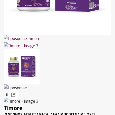
Κλικ για μεγέθυνση
Timore