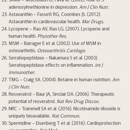
adenosylmethionine in depression.
Am J Clin Nutr.
Astaxanthin – Fassett RG, Coombes JS. (2012).
Astaxanthin in cardiovascular health.
Mar Drugs.
Lycopene – Rao AV, Rao LG. (2007). Lycopene and
human health.
Phytother Res.
MSM – Barrager E et al. (2002). Use of MSM in
osteoarthritis.
Osteoarthritis Cartilage.
Serratiopeptidase – Nakamura S et al. (2003).
Serratiopeptidase effects on inflammation.
Int J
Immunother.
TMG – Craig SA. (2004). Betaine in human nutrition.
Am
J Clin Nutr.
Resveratrol – Baur JA, Sinclair DA. (2006). Therapeutic
potential of resveratrol.
Nat Rev Drug Discov.
NRC – Trammell SA et al. (2016). Nicotinamide riboside is
uniquely bioavailable.
Nat Commun.
Spermidine – Eisenberg T et al. (2016). Cardioprotection
via spermidine.
Nat Med.