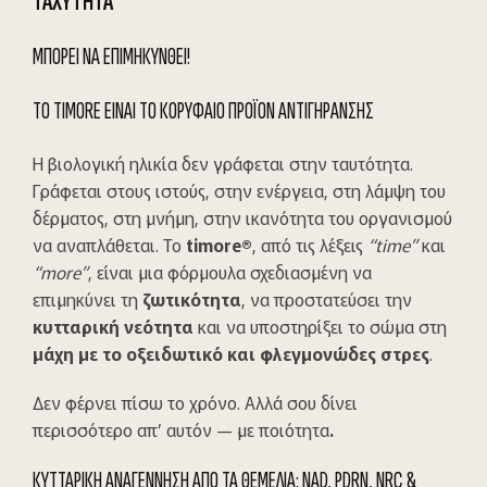
ΤΑΧΥΤΗΤΑ
ΜΠΟΡΕΙ ΝΑ ΕΠΙΜΗΚΥΝΘΕΙ!
TO TIMORE ΕΙΝΑΙ ΤΟ ΚΟΡΥΦΑΙΟ ΠΡΟΪΟΝ ΑΝΤΙΓΗΡΑΝΣΗΣ
Η βιολογική ηλικία δεν γράφεται στην ταυτότητα.
Γράφεται στους ιστούς, στην ενέργεια, στη λάμψη του
δέρματος, στη μνήμη, στην ικανότητα του οργανισμού
να αναπλάθεται. Το
timore
®
, από τις λέξεις
“time”
και
“more”
, είναι μια φόρμουλα σχεδιασμένη να
επιμηκύνει τη
ζωτικότητα
, να προστατεύσει την
κυτταρική νεότητα
και να υποστηρίξει το σώμα στη
μάχη με το οξειδωτικό και φλεγμονώδες στρες
.
Δεν φέρνει πίσω το χρόνο. Αλλά σου δίνει
περισσότερο απ’ αυτόν — με ποιότητα
.
ΚΥΤΤΑΡΙΚΗ ΑΝΑΓΕΝΝΗΣΗ ΑΠΟ ΤΑ ΘΕΜΕΛΙΑ: NAD, PDRN, NRC &