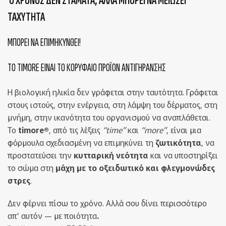
Ο ΧΡΟΝΟΣ ΔΕΝ ΣΤΑΜΑΤΑ, ΑΛΛΑ ΜΠΟΡΕΙ ΝΑ ΜΕΙΩΣΕΙ
ΤΑΧΥΤΗΤΑ
ΜΠΟΡΕΙ ΝΑ ΕΠΙΜΗΚΥΝΘΕΙ!
TO TIMORE ΕΙΝΑΙ ΤΟ ΚΟΡΥΦΑΙΟ ΠΡΟΪΟΝ ΑΝΤΙΓΗΡΑΝΣΗΣ
Η βιολογική ηλικία δεν γράφεται στην ταυτότητα. Γράφεται
στους ιστούς, στην ενέργεια, στη λάμψη του δέρματος, στη
μνήμη, στην ικανότητα του οργανισμού να αναπλάθεται.
Το
timore
®
, από τις λέξεις
“time”
και
“more”
, είναι μια
φόρμουλα σχεδιασμένη να επιμηκύνει τη
ζωτικότητα
, να
προστατεύσει την
κυτταρική νεότητα
και να υποστηρίξει
το σώμα στη
μάχη με το οξειδωτικό και φλεγμονώδες
στρες
.
Δεν φέρνει πίσω το χρόνο. Αλλά σου δίνει περισσότερο
απ’ αυτόν — με ποιότητα
.