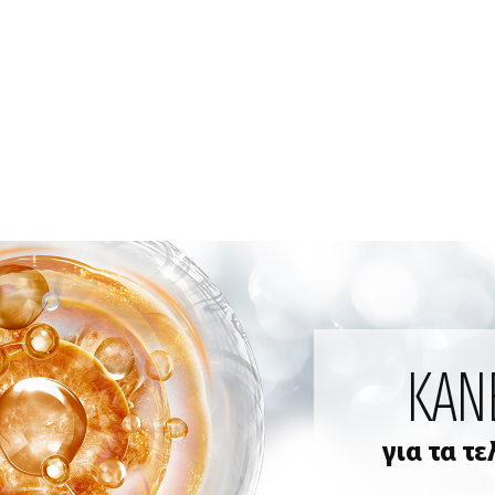
ΚΆΝ
για τα τ