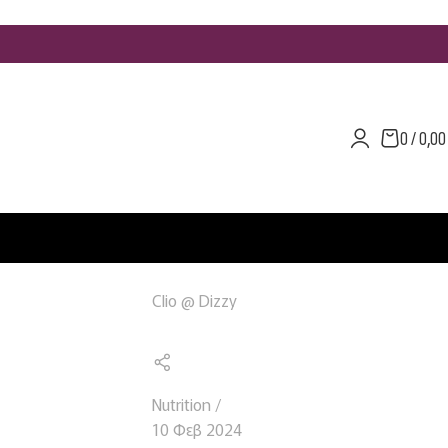
0
/
0,0
Clio @ Dizzy
Nutrition
10 Φεβ 2024