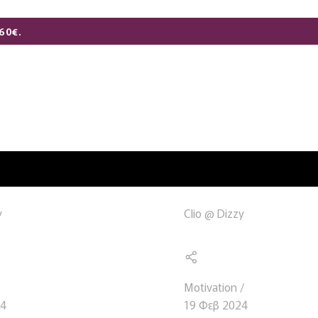
60€.
y
Clio @ Dizzy
Motivation
24
19 Φεβ 2024