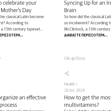
o celebrate your
Syncing Up for an I
Mother’s Day
Brain
the classical Latin become
So how did the classical La
nt? According to
so incoherent? According t
 a 15th century typeset...
McClintock, a 15th century 
ΕΡΙΣΣΌΤΕΡΑ...
ΔΙΑΒΆΣΤΕ ΠΕΡΙΣΣΌΤΕΡΑ...
y
Clio @ Dizzy
Health
26 Ιαν 2024
rganize an effective
How to get the most
 process
multivitamins?