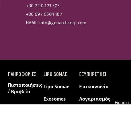
+30 2110 123 575
+30 697 0504 187
EMAIL: info@genarchcorp.com
ΠΛΗΡΟΦΟΡΙΕΣ
LIPO SOMAE
ΕΞΥΠΗΡΕΤΗΣΗ
Πιστοποιήσεις
Lipo Somae
Επικοινωνία
/ Βραβεία
Exosomes
Λογαριασμός
Είμαστε
στην π
αξιοποι
Χρησιμο
προσφέρ