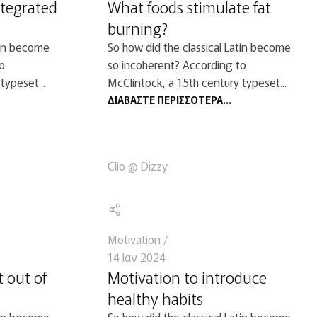
ntegrated
What foods stimulate fat
burning?
tin become
So how did the classical Latin become
o
so incoherent? According to
typeset...
McClintock, a 15th century typeset...
ΔΙΑΒΆΣΤΕ ΠΕΡΙΣΣΌΤΕΡΑ...
Clio @ Dizzy
Motivation
14 Ιαν 2024
 out of
Motivation to introduce
healthy habits