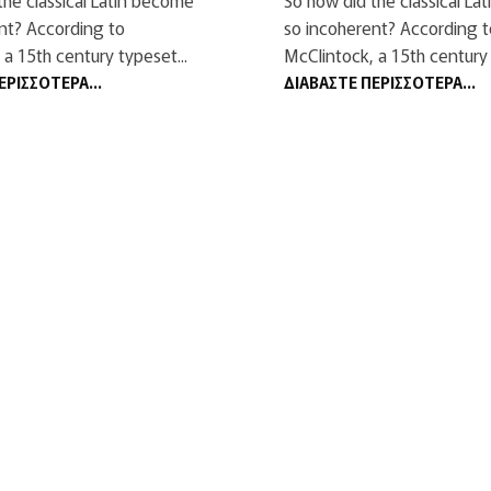
the classical Latin become
So how did the classical La
nt? According to
so incoherent? According t
 a 15th century typeset...
McClintock, a 15th century 
ΕΡΙΣΣΌΤΕΡΑ...
ΔΙΑΒΆΣΤΕ ΠΕΡΙΣΣΌΤΕΡΑ...