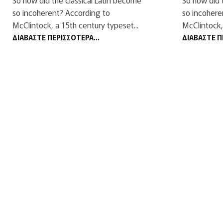
So how did the classical Latin become
So how did 
so incoherent? According to
so incohere
McClintock, a 15th century typeset...
McClintock,
ΔΙΑΒΆΣΤΕ ΠΕΡΙΣΣΌΤΕΡΑ...
ΔΙΑΒΆΣΤΕ Π