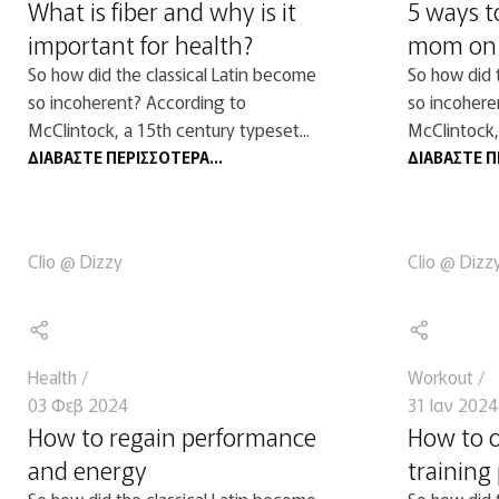
What is fiber and why is it
5 ways t
important for health?
mom on 
So how did the classical Latin become
So how did 
so incoherent? According to
so incohere
McClintock, a 15th century typeset...
McClintock,
ΔΙΑΒΆΣΤΕ ΠΕΡΙΣΣΌΤΕΡΑ...
ΔΙΑΒΆΣΤΕ Π
Clio @ Dizzy
Clio @ Dizz
Health
Workout
03 Φεβ 2024
31 Ιαν 2024
How to regain performance
How to o
and energy
training