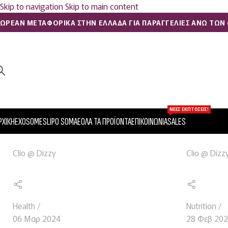
Skip to navigation
Skip to main content
ΩΡΕΑΝ ΜΕΤΑΦΟΡΙΚΑ ΣΤΗΝ ΕΛΛΑΔΑ ΓΙΑ ΠΑΡΑΓΓΕΛΙΕΣ ΑΝΩ ΤΩΝ 
ΝΈΕΣ ΕΚΠΤΏΣΕΙΣ!
ΡΧΙΚΉ
EXOSOMES
LIPO SOMAE
ΌΛΑ ΤΑ ΠΡΟΪΌΝΤΑ
ΕΠΙΚΟΙΝΩΝΊΑ
SALES
Clio @ Dizzy
Clio @ Dizz
Health
Nutrition
06 Μαρ 2024
28 Φεβ 20