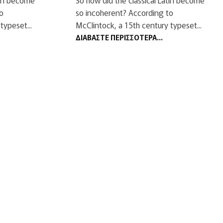
tin become
So how did the classical Latin become
o
so incoherent? According to
typeset...
McClintock, a 15th century typeset...
ΔΙΑΒΆΣΤΕ ΠΕΡΙΣΣΌΤΕΡΑ...